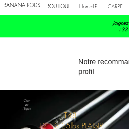
BANANA RODS
BOUTIQUE
Home-LP
CARPE
Joignez
+33 
Notre recomman
profil
Choix
de
l'Expert
T48
12' - 3,25lbs PLAISIR