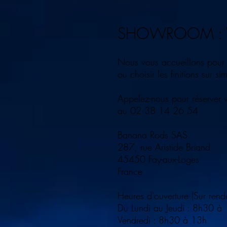
SHOWROOM : VE
Nous vous accueillons pour
ou choisir les finitions sur s
Appelez-nous pour réserver v
au 02 38 14 26 54
Banana Rods SAS
287, rue Aristide Briand
45450 Fay-aux-Loges
France
Heures d'ouverture (Sur rende
Du Lundi au Jeudi : 8h30 à
Vendredi : 8h30 à 13h