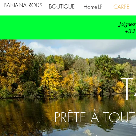
BANANA RODS
BOUTIQUE
Home-LP
CARPE
Joignez
+33 
PRÊTE À TOUT