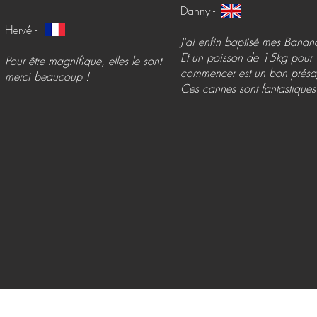
Danny -
Hervé -
J'ai enfin baptisé mes Banan
Et un poisson de 15kg pour
Pour être magnifique, elles le sont
commencer est un bon présa
merci beaucoup !
Ces cannes sont fantastiques