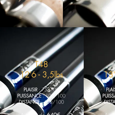
T
48
12'6 - 3,5lbs
13'
PLAISIR
: 75/100
PLAI
PUISSANCE
: 100/100
PUIS
DISTANCE
: 100/100
DIST