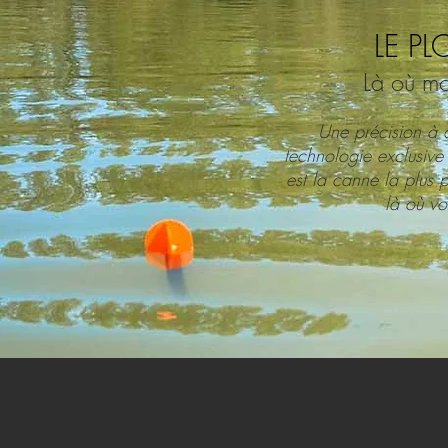
LE P
Là où mo
Une précision à 
technologie exclusive
est la canne la plus
là où vo