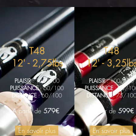
T
48
T
48
12' - 2,75lbs
12' - 3,25lb
PLAISIR
: 120/100
PLAISIR
: 100/100
PUISSANCE
: 60/100
PUISSANCE
: 75/10
DISTANCE
: 60/100
DISTANCE
: 75/10
A partir de
579€
A partir de
599€
En savoir plus
En savoir plus