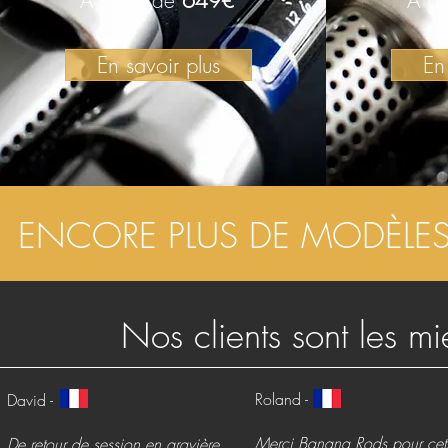
A partir de
649€
A pa
En savoir plus
En
ENCORE PLUS DE MODÈLE
Nos clients sont les m
Roland -
David -
Merci Banana Rods pour cet
De retour de session en gravière,