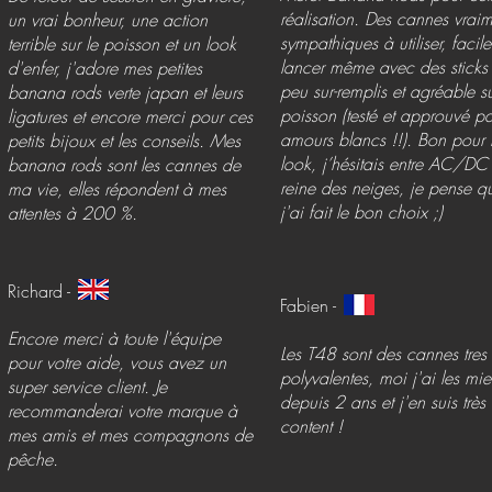
réalisation. Des cannes vrai
un vrai bonheur, une action
sympathiques à utiliser, facil
terrible sur le poisson et un look
lancer même avec des sticks
d'enfer, j'adore mes petites
peu sur-remplis et agréable su
banana rods verte japan et leurs
poisson (testé et approuvé pa
ligatures et encore merci pour ces
amours blancs !!). Bon pour 
petits bijoux et les conseils. Mes
look, j’hésitais entre AC/DC 
banana rods sont les cannes de
reine des neiges, je pense q
ma vie, elles répondent à mes
j'ai fait le bon choix ;)
attentes à 200 %.
Richard -
Fabien -
Encore merci à toute l'équipe
Les T48 sont des cannes tres
pour votre aide, vous avez un
polyvalentes, moi j'ai les mi
super service client. Je
depuis 2 ans et j'en suis très
recommanderai votre marque à
content !
mes amis et mes compagnons de
pêche.