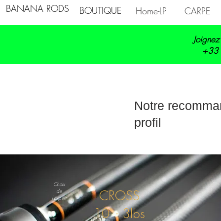
BANANA RODS
BOUTIQUE
Home-LP
CARPE
Joignez
+33 
Notre recomman
profil
Choix
de
CROSS
l'Expert
10' - 3lbs