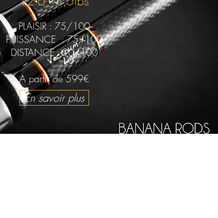
12'6 - 3,5lbs
PLAISIR : 75/100
PUISSANCE : 75/100
DISTANCE : 90/100
A partir de 599€
En savoir plus