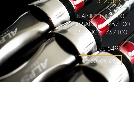
12' - 3,25lbs
PLAISIR : 100/100
PUISSANCE : 75/100
DISTANCE : 75/100
A partir de 549€
En savoir plus