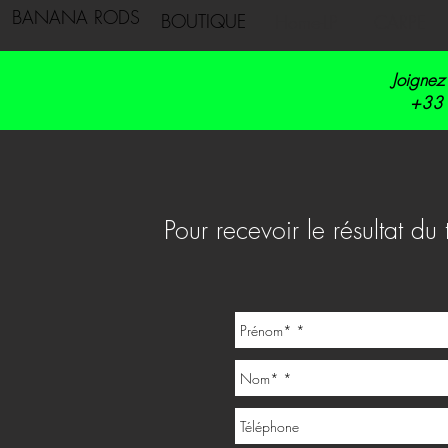
BANANA RODS
BOUTIQUE
Home-LP
CARPE
Joignez
+33 
Pour recevoir le résultat du 