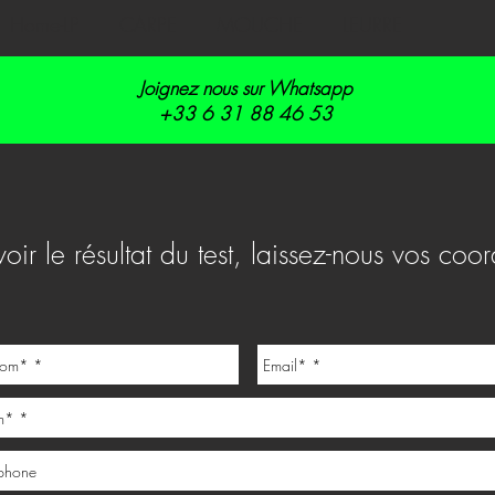
Home-LP
CARPE
MOUCHE
LEURRE
Joignez nous sur Whatsapp
+33 6 31 88 46 53
oir le résultat du test,
laissez-nous vos co